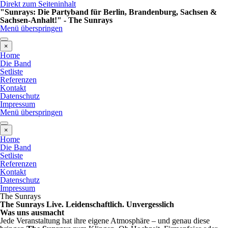
Direkt zum Seiteninhalt
"Sunrays: Die Partyband für Berlin, Brandenburg, Sachsen &
Sachsen-Anhalt!" - The Sunrays
Menü überspringen
×
Home
Die Band
Setliste
Referenzen
Kontakt
Datenschutz
Impressum
Menü überspringen
×
Home
Die Band
Setliste
Referenzen
Kontakt
Datenschutz
Impressum
The Sunrays
The Sunrays
Live. Leidenschaftlich. Unvergesslich
Was uns ausmacht
Jede Veranstaltung hat ihre eigene Atmosphäre – und genau diese